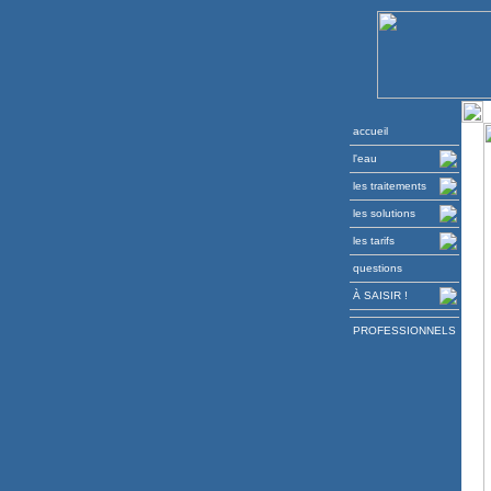
accueil
l'eau
les traitements
les solutions
les tarifs
questions
À SAISIR !
PROFESSIONNELS