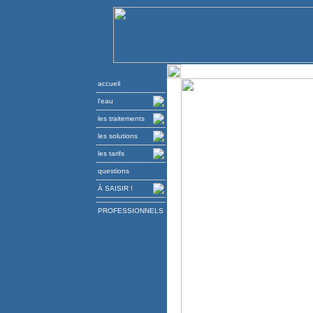
accueil
l'eau
les traitements
les solutions
les tarifs
questions
À SAISIR !
PROFESSIONNELS