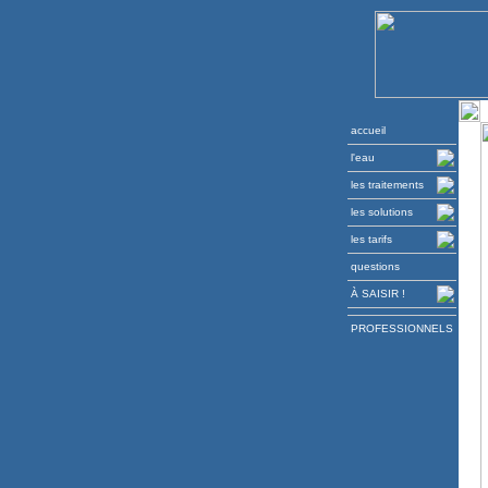
accueil
l'eau
les traitements
les solutions
les tarifs
questions
À SAISIR !
PROFESSIONNELS