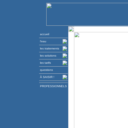
accueil
l'eau
les traitements
les solutions
les tarifs
questions
À SAISIR !
PROFESSIONNELS