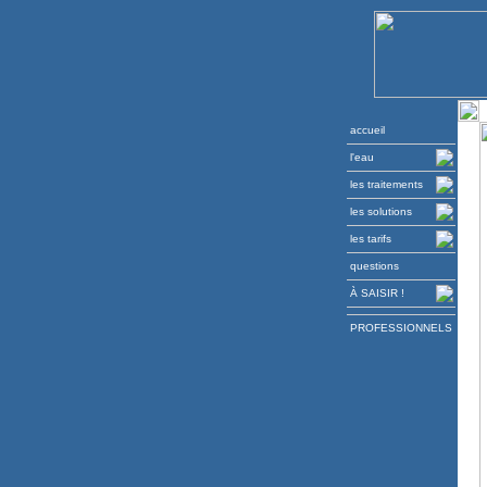
accueil
l'eau
les traitements
les solutions
les tarifs
questions
À SAISIR !
PROFESSIONNELS