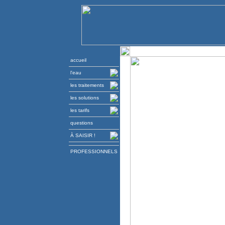
accueil
l'eau
les traitements
les solutions
les tarifs
questions
À SAISIR !
PROFESSIONNELS