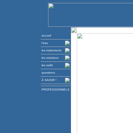
accueil
l'eau
les traitements
les solutions
les tarifs
questions
À SAISIR !
PROFESSIONNELS