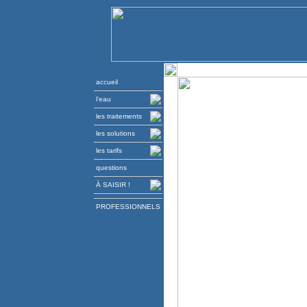
accueil
l'eau
les traitements
les solutions
les tarifs
questions
À SAISIR !
PROFESSIONNELS