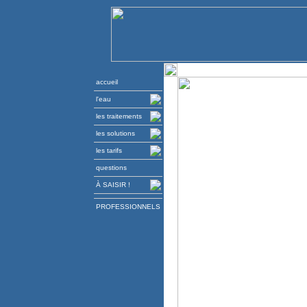
accueil
l'eau
les traitements
les solutions
les tarifs
questions
À SAISIR !
PROFESSIONNELS