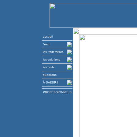
accueil
l'eau
les traitements
les solutions
les tarifs
questions
À SAISIR !
PROFESSIONNELS