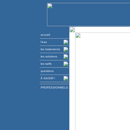
accueil
l'eau
les traitements
les solutions
les tarifs
questions
À SAISIR !
PROFESSIONNELS