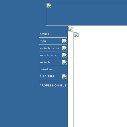
accueil
l'eau
les traitements
les solutions
les tarifs
questions
À SAISIR !
PROFESSIONNELS