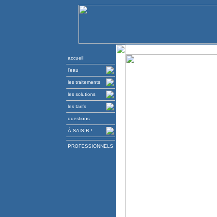
accueil
l'eau
les traitements
les solutions
les tarifs
questions
À SAISIR !
PROFESSIONNELS