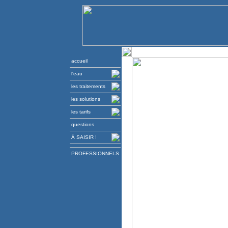
accueil
l'eau
les traitements
les solutions
les tarifs
questions
À SAISIR !
PROFESSIONNELS