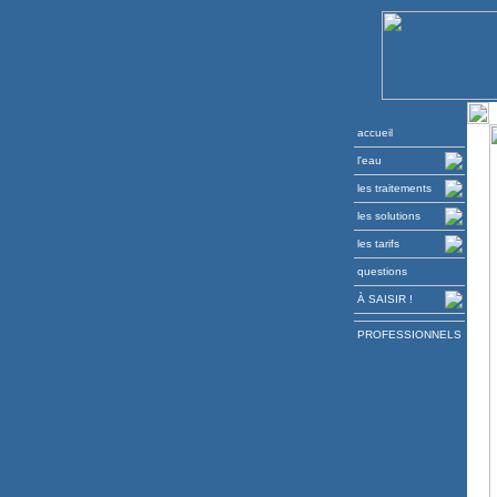
accueil
l'eau
les traitements
les solutions
les tarifs
questions
À SAISIR !
PROFESSIONNELS