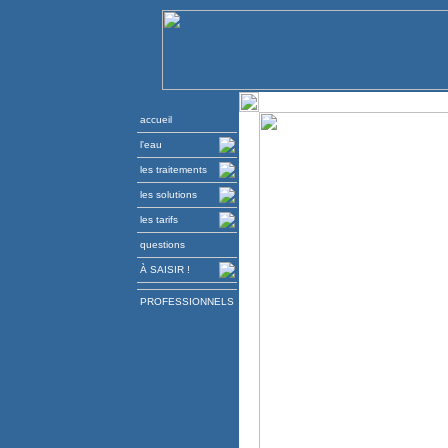
accueil
l'eau
les traitements
les solutions
les tarifs
questions
À SAISIR !
PROFESSIONNELS