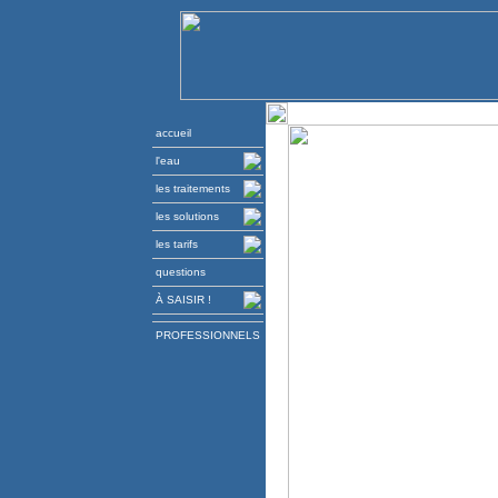
accueil
l'eau
les traitements
les solutions
les tarifs
questions
À SAISIR !
PROFESSIONNELS