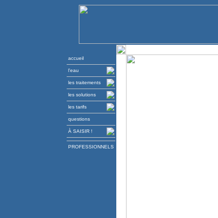
accueil
l'eau
les traitements
les solutions
les tarifs
questions
À SAISIR !
PROFESSIONNELS