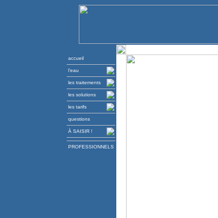
accueil
l'eau
les traitements
les solutions
les tarifs
questions
À SAISIR !
PROFESSIONNELS