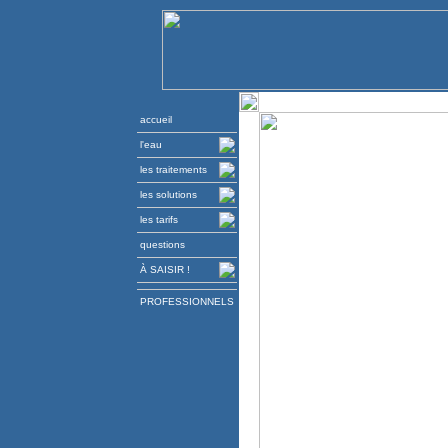
accueil
l'eau
les traitements
les solutions
les tarifs
questions
À SAISIR !
PROFESSIONNELS