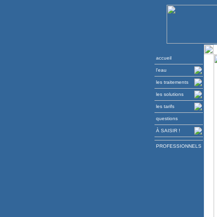
accueil
l'eau
les traitements
les solutions
les tarifs
questions
À SAISIR !
PROFESSIONNELS