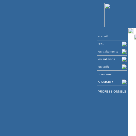
accueil
l'eau
les traitements
les solutions
les tarifs
questions
À SAISIR !
PROFESSIONNELS