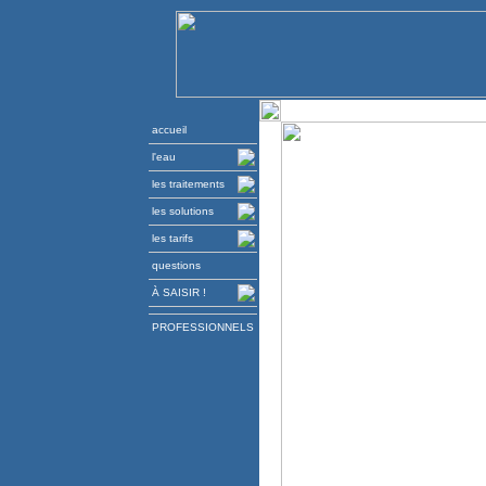
accueil
l'eau
les traitements
les solutions
les tarifs
questions
À SAISIR !
PROFESSIONNELS