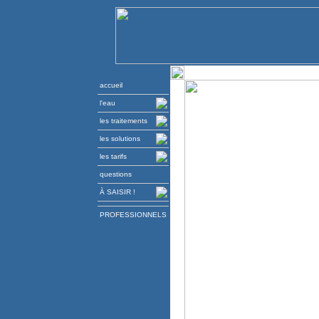
accueil
l'eau
les traitements
les solutions
les tarifs
questions
À SAISIR !
PROFESSIONNELS