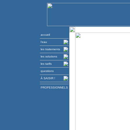
accueil
l'eau
les traitements
les solutions
les tarifs
questions
À SAISIR !
PROFESSIONNELS